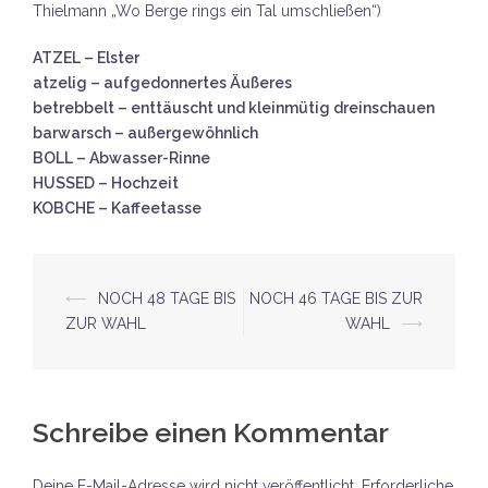
Thielmann „Wo Berge rings ein Tal umschließen“)
ATZEL – Elster
atzelig – aufgedonnertes Äußeres
betrebbelt – enttäuscht und kleinmütig dreinschauen
barwarsch – außergewöhnlich
BOLL – Abwasser-Rinne
HUSSED – Hochzeit
KOBCHE – Kaffeetasse
Beitrags-
⟵
NOCH 48 TAGE BIS
NOCH 46 TAGE BIS ZUR
ZUR WAHL
WAHL
⟶
Navigation
Schreibe einen Kommentar
Deine E-Mail-Adresse wird nicht veröffentlicht.
Erforderliche