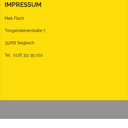
IMPRESSUM
Maik Flach
Tringensteinerstraße 7
35768 Siegbach
Tel. 0176 311 39 202
Stolz präsentiert von WordPress
|
Theme:
Sydney
by aThemes.