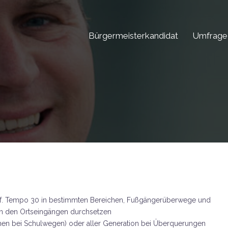
Bürgermeisterkandidat
Umfrage
 ggf. Tempo 30 in bestimmten Bereichen, Fußgängerüberwege und
n den Ortseingängen durchsetzen
hen bei Schulwegen) oder aller Generation bei Überquerungen