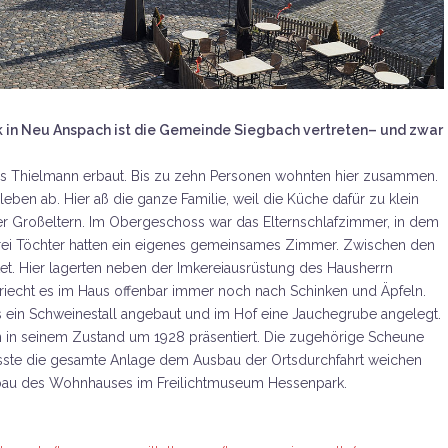
 in Neu Anspach ist die Gemeinde Siegbach vertreten– und zwar
Thielmann erbaut. Bis zu zehn Personen wohnten hier zusammen.
eben ab. Hier aß die ganze Familie, weil die Küche dafür zu klein
 der Großeltern. Im Obergeschoss war das Elternschlafzimmer, in dem
drei Töchter hatten ein eigenes gemeinsames Zimmer. Zwischen den
t. Hier lagerten neben der Imkereiausrüstung des Hausherrn
 riecht es im Haus offenbar immer noch nach Schinken und Äpfeln.
es ein Schweinestall angebaut und im Hof eine Jauchegrube angelegt.
 in seinem Zustand um 1928 präsentiert. Die zugehörige Scheune
usste die gesamte Anlage dem Ausbau der Ortsdurchfahrt weichen
fbau des Wohnhauses im Freilichtmuseum Hessenpark.