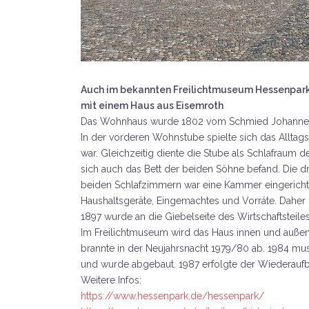
Auch im bekannten Freilichtmuseum Hessenpark
mit einem Haus aus Eisemroth
Das Wohnhaus wurde 1802 vom Schmied Johannes 
In der vorderen Wohnstube spielte sich das Alltagsl
war. Gleichzeitig diente die Stube als Schlafraum
sich auch das Bett der beiden Söhne befand. Die 
beiden Schlafzimmern war eine Kammer eingerichte
Haushaltsgeräte, Eingemachtes und Vorräte. Daher
1897 wurde an die Giebelseite des Wirtschaftsteil
Im Freilichtmuseum wird das Haus innen und außen
brannte in der Neujahrsnacht 1979/80 ab. 1984 m
und wurde abgebaut. 1987 erfolgte der Wiederau
Weitere Infos:
https://www.hessenpark.de/hessenpark/