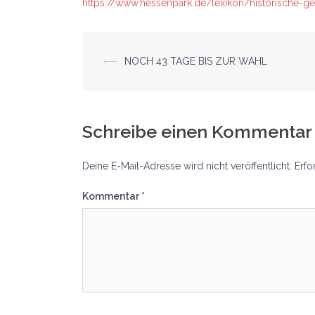
https://www.hessenpark.de/lexikon/historische-
Beitrags-
⟵
NOCH 43 TAGE BIS ZUR WAHL
Navigation
Schreibe einen Kommentar
Deine E-Mail-Adresse wird nicht veröffentlicht.
Erfo
Kommentar
*