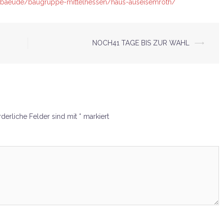
gebaeude/baugruppe-mittelhessen/haus-auseisemroth/
NOCH41 TAGE BIS ZUR WAHL
⟶
rderliche Felder sind mit
*
markiert